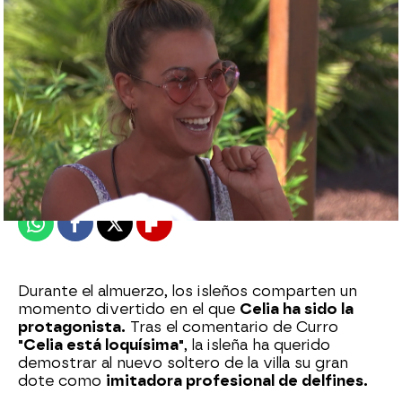
neox
Madrid
Publicado:
22 de abril de 2021, 22:54
Whatsapp
Facebook
X
Flipboard
Durante el almuerzo, los isleños comparten un
momento divertido en el que
Celia ha sido la
protagonista.
Tras el comentario de Curro
"Celia está loquísima"
, la isleña ha querido
demostrar al nuevo soltero de la villa su gran
dote como
imitadora profesional de delfines.