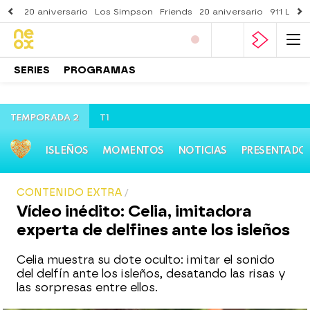
20 aniversario
Los Simpson
Friends
20 aniversario
911 Lone
SERIES
PROGRAMAS
TEMPORADA 2
T1
ISLEÑOS
MOMENTOS
NOTICIAS
PRESENTADO
CONTENIDO EXTRA
Vídeo inédito: Celia, imitadora
experta de delfines ante los isleños
Celia muestra su dote oculto: imitar el sonido
del delfín ante los isleños, desatando las risas y
las sorpresas entre ellos.