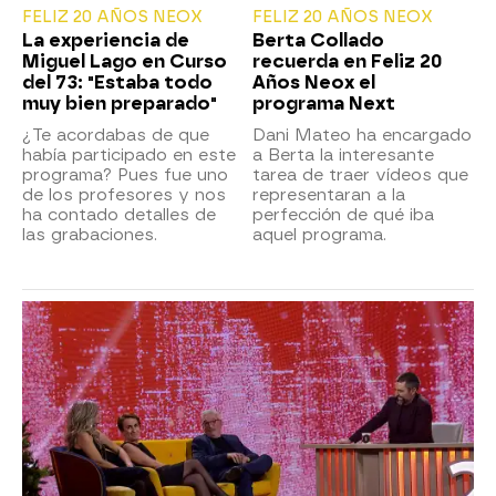
FELIZ 20 AÑOS NEOX
FELIZ 20 AÑOS NEOX
La experiencia de
Berta Collado
Miguel Lago en Curso
recuerda en Feliz 20
del 73: "Estaba todo
Años Neox el
muy bien preparado"
programa Next
¿Te acordabas de que
Dani Mateo ha encargado
había participado en este
a Berta la interesante
programa? Pues fue uno
tarea de traer vídeos que
de los profesores y nos
representaran a la
ha contado detalles de
perfección de qué iba
las grabaciones.
aquel programa.