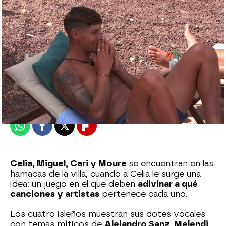
neox
Madrid
Publicado:
18 de mayo de 2021, 10:24
Whatsapp
Facebook
X
Flipboard
Celia, Miguel, Cari y Moure
se encuentran en las
hamacas de la villa, cuando a Celia le surge una
idea: un juego en el que deben
adivinar a qué
canciones y artistas
pertenece cada uno.
Los cuatro isleños muestran sus dotes vocales
con temas míticos de
Alejandro Sanz, Melendi,