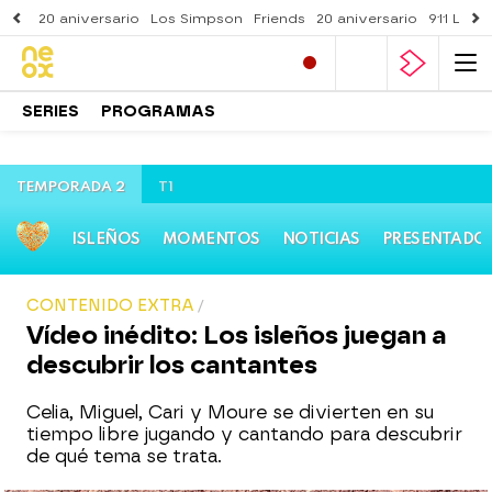
20 aniversario
Los Simpson
Friends
20 aniversario
911 Lone
SERIES
PROGRAMAS
TEMPORADA 2
T1
ISLEÑOS
MOMENTOS
NOTICIAS
PRESENTADO
CONTENIDO EXTRA
Vídeo inédito: Los isleños juegan a
descubrir los cantantes
Celia, Miguel, Cari y Moure se divierten en su
tiempo libre jugando y cantando para descubrir
de qué tema se trata.