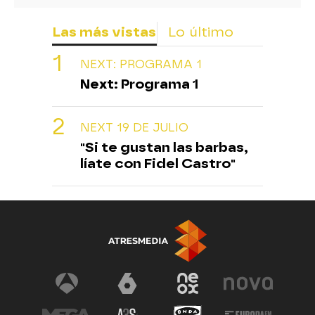
Las más vistas
Lo último
NEXT: PROGRAMA 1
Next: Programa 1
NEXT 19 DE JULIO
"Si te gustan las barbas,
líate con Fidel Castro"