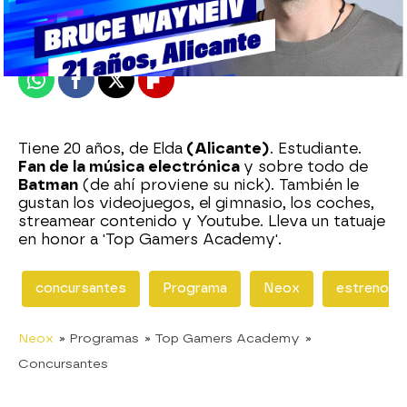
Madrid
Publicado:
25 de septiembre de 2020, 20:25
Whatsapp
Facebook
X
Flipboard
Tiene 20 años, de Elda
(Alicante)
. Estudiante.
Fan de la música electrónica
y sobre todo de
Batman
(de ahí proviene su nick). También le
gustan los videojuegos, el gimnasio, los coches,
streamear contenido y Youtube. Lleva un tatuaje
en honor a 'Top Gamers Academy'.
concursantes
Programa
Neox
estreno
Neox
» Programas
» Top Gamers Academy
»
Concursantes