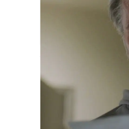
neox
Publicado:
25 de febrero de 2025, 21:00
Alden Parker pierde los
exconvicto está de nuev
por su culpa, un antigu
ruedas.
Durante un operativo, f