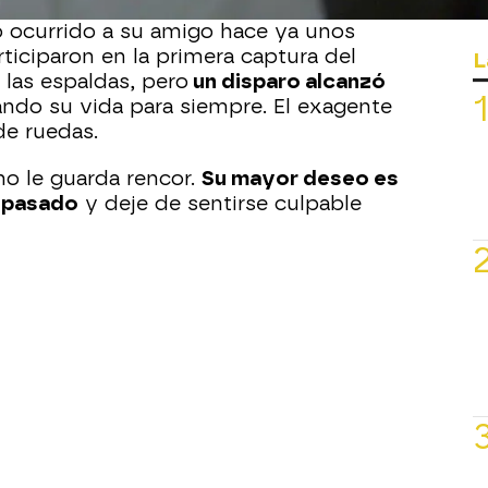
 sigue sin poder pasar página. Se
o ocurrido a su amigo hace ya unos
iciparon en la primera captura del
L
a las espaldas, pero
un disparo alcanzó
ando su vida para siempre. El exagente
de ruedas.
o le guarda rencor.
Su mayor deseo es
l pasado
y deje de sentirse culpable