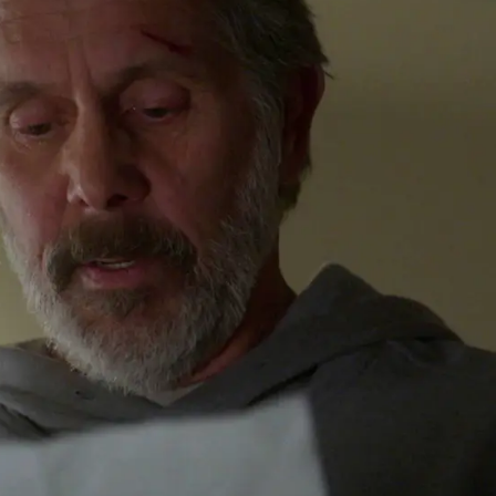
Whatsapp
Facebook
X
Flipboa
 papeles al descubrir que
un
o en la calle.
No puede olvidar que,
o compañero del FBI terminó en silla de
inalmente logran detenerlo