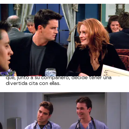
George Clooney, el doctor
seductor que tuvo una cita con
Rachel y Monica
Tras una torcedura de tobillo,
Rachel
acude con
Monica
al hospital, pero al no tener seguro
decide usar el de su amiga haciéndose pasar la
una por la otra.
George Clooney
les atiende
interpretando al doctor Mitch, un joven médico
que, junto a su compañero, decide tener una
divertida cita con ellas.
Reese Whiterspoon fue la
hermana de Rachel en 'Friends'