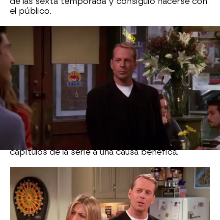
de las sexta temporada y consiguió hacerse con
el público.
Bruce Willis donó la recaudación
de su participación en 'Friends' a
la beneficencia
La anécdota de que Bruce Willis apareciera en
'Friends' como
Paul, padre de una ex novia de
Ross
, no acabó en su interpretación. Este llamó
especialmente la atención de los fans de la serie
porque decidió donar lo que ganó de los tres
capítulos de la serie a una causa benéfica.