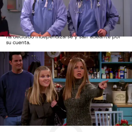
La actriz Reese Whiterspoon es conocida por su
aparición en series como 'Big Little Lies', pero
antes de eso interpretó a la
hermana pequeña de
Rachel
, Jill, en 'Friends', en donde, al igual que su
hermana, Jill se ha ido de casa porque su padre le
ha cortado el crédito al derrochar demasiado y
ha decidido independizarse y salir adelante por
su cuenta.
Bruce Willis
Neox
» Series
» Friends
» Noticias