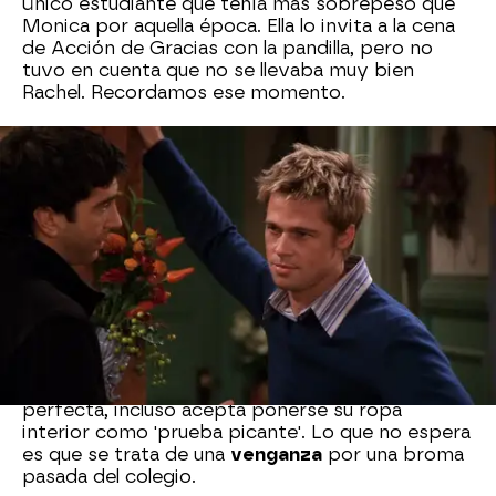
único estudiante que tenía más sobrepeso que
Monica por aquella época. Ella lo invita a la cena
de Acción de Gracias con la pandilla, pero no
tuvo en cuenta que no se llevaba muy bien
Rachel. Recordamos ese momento.
Julia Roberts se metió en la piel
de Susie, compañera de clase de
Chandler
En la segunda temporada de 'Friends',
Julia
Roberts
interpreta a Susie Moss, compañera de
clase de
Chandler
en el colegio. Por casualidades
de la vida, ambos se encuentran y deciden iniciar
una relación romántica. Chandler cree que es
perfecta, incluso acepta ponerse su ropa
interior como 'prueba picante'. Lo que no espera
es que se trata de una
venganza
por una broma
pasada del colegio.