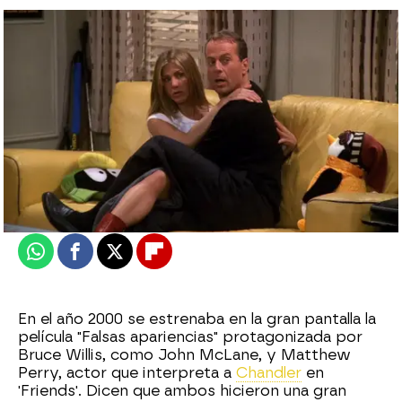
neox
Madrid
Actualizado:
07 de agosto de 2019, 14:03
Publicado:
18 de enero de 2018, 20:19
Whatsapp
Facebook
X
Flipboard
En el año 2000 se estrenaba en la gran pantalla la
película "Falsas apariencias" protagonizada por
Bruce Willis, como John McLane, y Matthew
Perry, actor que interpreta a
Chandler
en
'Friends'. Dicen que ambos hicieron una gran