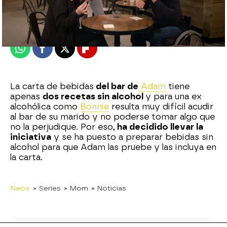
Madrid
Publicado:
05 de marzo de 2021, 02:01
Whatsapp
Facebook
X
Flipboard
La carta de bebidas
del bar de
Adam
tiene
apenas
dos recetas sin alcohol
y para una ex
alcohólica como
Bonnie
resulta muy difícil acudir
al bar de su marido y no poderse tomar algo que
no la perjudique. Por eso,
ha decidido llevar la
iniciativa
y se ha puesto a preparar bebidas sin
alcohol para que Adam las pruebe y las incluya en
la carta.
Neox
» Series
» Mom
» Noticias