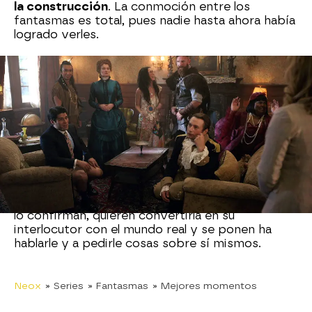
la construcción
. La conmoción entre los
fantasmas es total, pues nadie hasta ahora había
logrado verles.
La que realmente se lleva un susto de muerte es
Samantha que comienza a ver personas
extrañas en la casa que sólo ve ella
. Aunque los
fantasmas le dicen lo que son, ella se niega a
creerlo y acude a un especialista, pues considera
que quizá no se haya curado del golpe todavía.
La realidad es que Samantha está bien, solo que
al haber estado tan cerca de la muerte, ha
logrado una 'extraña habilidad' para
poder ver e
interactuar con los fantasmas
. Ellos, en cuanto
lo confirman, quieren convertirla en su
interlocutor con el mundo real y se ponen ha
hablarle y a pedirle cosas sobre sí mismos.
Neox
» Series
» Fantasmas
» Mejores momentos