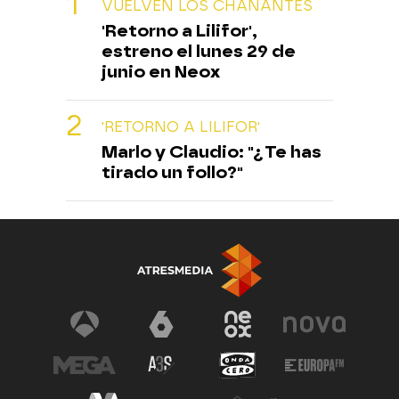
VUELVEN LOS CHANANTES
'Retorno a Lilifor',
estreno el lunes 29 de
junio en Neox
'RETORNO A LILIFOR'
Marlo y Claudio: "¿Te has
tirado un follo?"