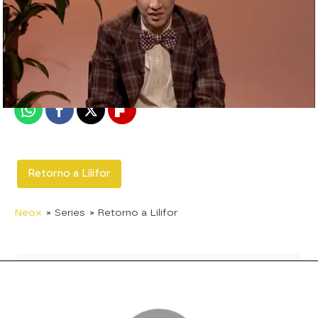
neox
Murcia
Publicado:
13 de julio de 2015, 19:12
Whatsapp
Facebook
X
Flipboard
Retorno a Lilifor
Neox
» Series
» Retorno a Lilifor