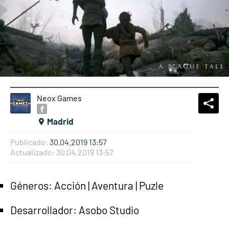
Neox Games
What
Comp
Madrid
Publicado:
30.04.2019 13:57
Actualizado:
30.04.2019 13:57
Géneros: Acción | Aventura | Puzle
Desarrollador: Asobo Studio