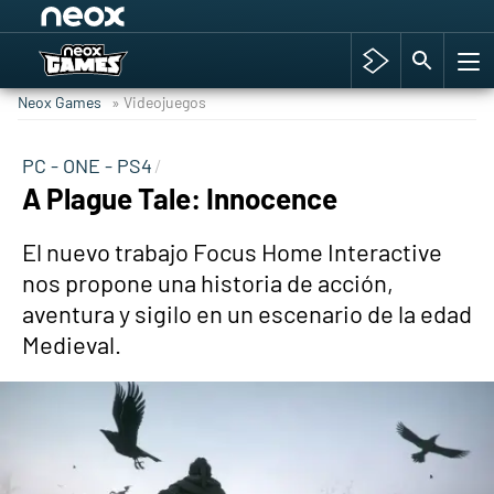
Among Us y Porno
Hyrule Warriors: La Era del Cataclismo
Neox Games
» Videojuegos
TGA Tercera gala
Super Mario cafetería oficial
PC - ONE - PS4
A Plague Tale: Innocence
Cyberpunk 2077
Hyrule Warriors
El nuevo trabajo Focus Home Interactive
Asia peculiar tradición
nos propone una historia de acción,
aventura y sigilo en un escenario de la edad
Medieval.