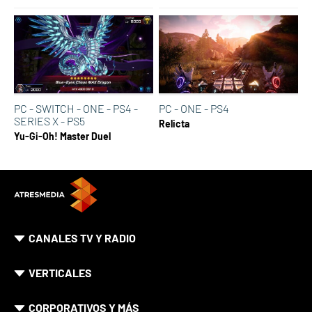
PC - SWITCH - ONE - PS4 -
PC - ONE - PS4
SERIES X - PS5
Relicta
Yu-Gi-Oh! Master Duel
CANALES TV Y RADIO
VERTICALES
CORPORATIVOS Y MÁS