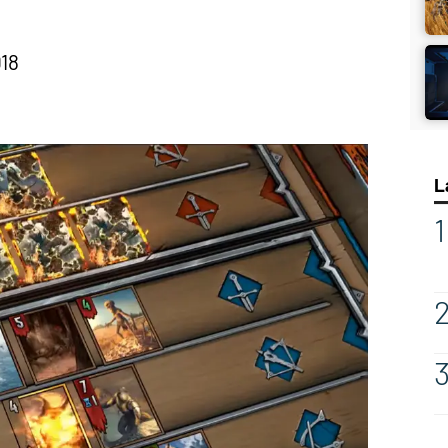
018
L