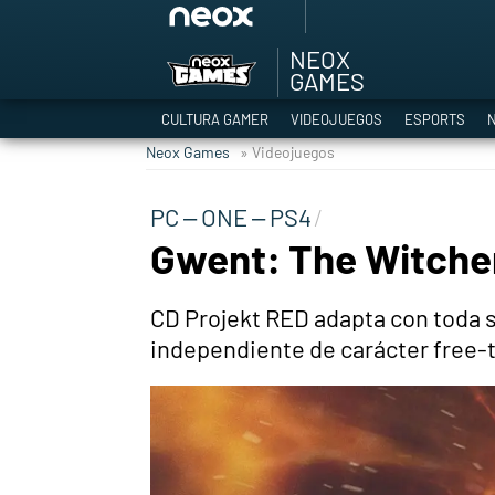
NEOX
Among Us y Porno
GAMES
Hyrule Warriors: L
CULTURA GAMER
VIDEOJUEGOS
ESPORTS
N
TGA Tercera gala
Neox Games
» Videojuegos
Super Mario cafeter
Cyberpunk 2077
PC – ONE – PS4
Hyrule Warriors
Gwent: The Witche
Asia peculiar tradi
CD Projekt RED adapta con toda su 
independiente de carácter free-t