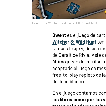
Gwent: The Witcher Card Game | CD Projekt RED
Gwent
es el juego de car
Witcher 3: Wild Hunt
tení
famoso brujo y, de ese mo
de Geralt de Rivia. Así es
último juego de la trilog
adaptado el juego de mesa
free-to-play repleto de l
del lobo blanco.
En el juego contamos con
los libros como por los v
tratan del poderoso reino