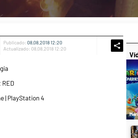
Publicado:
08.08.2018 12:20
Whatsap
Compart
Fac
Actualizado:
08.08.2018 12:20
Ví
gia
t RED
e | PlayStation 4
Mar