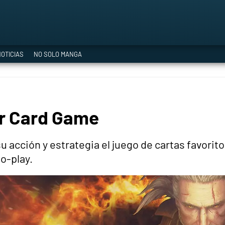
a Era del Cataclismo
OTICIAS
NO SOLO MANGA
ía oficial
r Card Game
ción
acción y estrategia el juego de cartas favorito d
o-play.