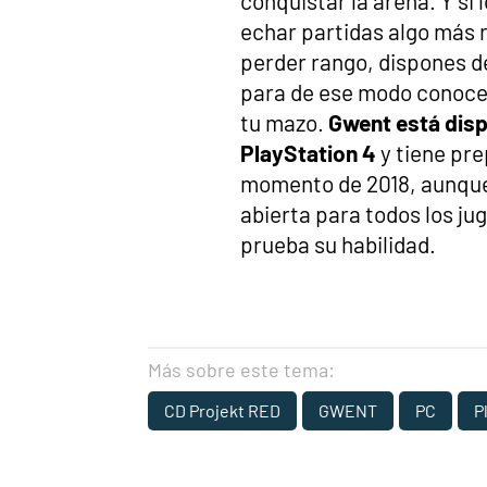
conquistar la arena. Y si
echar partidas algo más r
perder rango, dispones de
para de ese modo conocer
tu mazo.
Gwent está disp
PlayStation 4
y tiene pre
momento de 2018, aunqu
abierta para todos los ju
prueba su habilidad.
Más sobre este tema:
CD Projekt RED
GWENT
PC
P