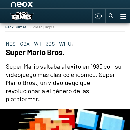
Among Us y Porno
Hyrule Warriors: La Era del Cataclismo
Neox Games
» Videojuegos
TGA Tercera gala
Super Mario cafetería oficial
NES - GBA - WII - 3DS - WII U
Super Mario Bros.
Cyberpunk 2077
Hyrule Warriors
Super Mario saltaba al éxito en 1985 con su
Asia peculiar tradición
videojuego más clásico e icónico, Super
Mario Bros., un videojuego que
revolucionaría el género de las
plataformas.