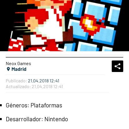
Neox Games
What
Comp
Madrid
Publicado:
21.04.2018 12:41
Actualizado:
21.04.2018 12:41
Géneros: Plataformas
Desarrollador: Nintendo