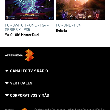
PC - SWITCH - ONE - PS4 -
PC - ONE - PS4
SERIES X - PS5
Relicta
Yu-Gi-Oh! Master Duel
CANALES TV Y RADIO
VERTICALES
CORPORATIVOS Y MÁS
© Atresmedia Corporación de Medios de Comunicación, S.A