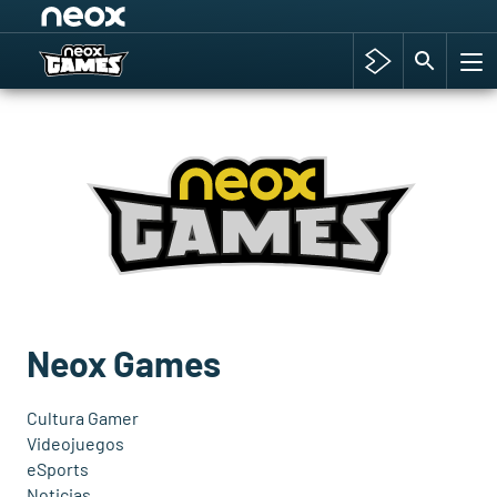
Among Us y Porno
Hyrule Warriors: La Era del Cataclismo
TGA Tercera gala
Super Mario cafetería oficial
Cyberpunk 2077
Hyrule Warriors
Asia peculiar tradición
Neox Games
Cultura Gamer
Videojuegos
eSports
Noticias