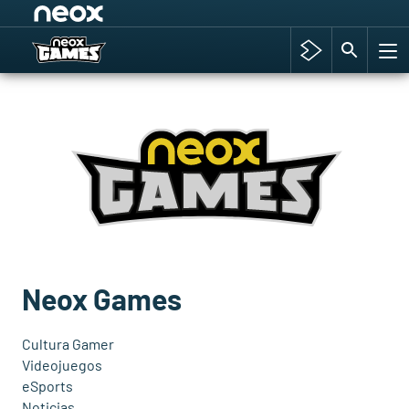
Among Us y Porno
Hyrule Warriors: La Era del Cataclismo
TGA Tercera gala
Super Mario cafetería oficial
Cyberpunk 2077
Hyrule Warriors
Asia peculiar tradición
Neox Games
Cultura Gamer
Videojuegos
eSports
Noticias