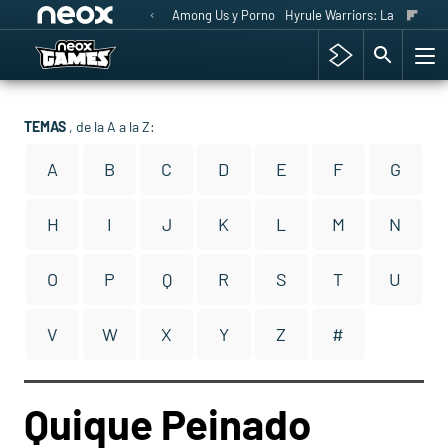
Among Us y Porno
Hyrule Warriors: La Era del 
TEMAS
, de la A a la Z:
A
B
C
D
E
F
G
H
I
J
K
L
M
N
O
P
Q
R
S
T
U
V
W
X
Y
Z
#
Quique Peinado