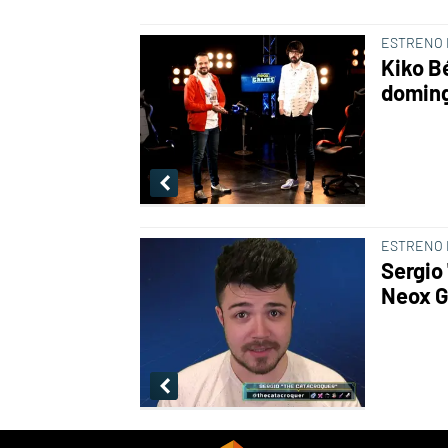
ESTRENO E
Kiko Bé
domin
ESTRENO 
Sergio
Neox 