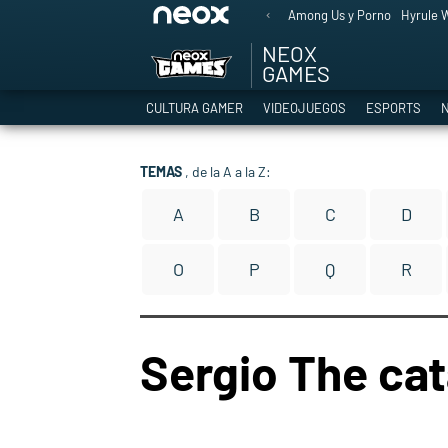
Among Us y Porno
Hyrule W
NEOX
GAMES
CULTURA GAMER
VIDEOJUEGOS
ESPORTS
N
TEMAS
, de la A a la Z:
A
B
C
D
O
P
Q
R
Sergio The ca