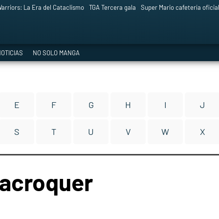
arriors: La Era del Cataclismo
TGA Tercera gala
Super Mario cafetería oficia
OTICIAS
NO SOLO MANGA
E
F
G
H
I
J
S
T
U
V
W
X
tacroquer