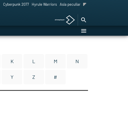
l
Cyberpunk 2077
Hyrule Warriors
Asia peculiar tradición
K
L
M
N
Y
Z
#