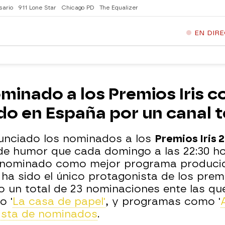
sario
911 Lone Star
Chicago PD
The Equalizer
EN DIR
minado a los Premios Iris 
o en España por un canal 
unciado los nominados a los
Premios Iris 
ma de humor que cada domingo a las 22:30 
o nominado como mejor programa produci
ha sido el único protagonista de los premio
un total de 23 nominaciones ente las qu
 o '
La casa de papel'
, y programas como '
lista de nominados
.