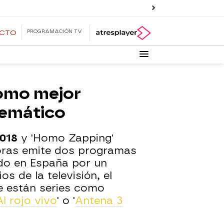
PROGRAMACIÓN TV
ECTO
como mejor
temático
2018
y 'Homo Zapping'
horas emite dos programas
do en España por un
s de la televisión, el
e están series como
Al rojo vivo
' o '
Antena 3