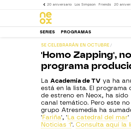
20 aniversario
Los Simpson
Friends
20 aniver
SERIES
PROGRAMAS
SE CELEBRARÁN EN OCTUBRE
'Homo Zapping', no
programa producid
La
Academia de TV
ya ha an
está en la lista. El progra
de estreno en Neox, ha sid
canal temático. Pero este no 
grupo Atresmedia ha sumado 
'
Fariña
', '
La catedral del mar
'
Noticias 1
'.
Consulta aquí la 