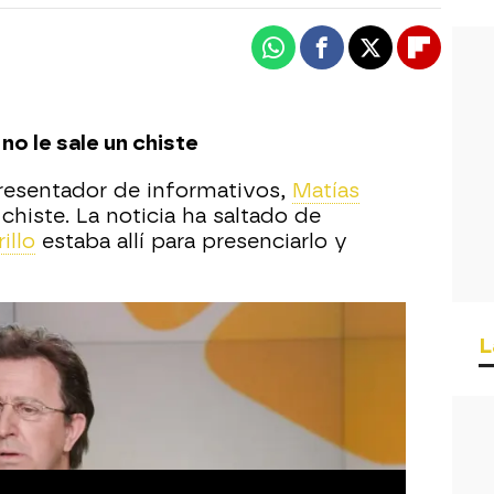
Whatsapp
Facebook
X
Flipboa
no le sale un chiste
resentador de informativos,
Matías
 chiste. La noticia ha saltado de
illo
estaba allí para presenciarlo y
entro de la furgoneta
L
 casa de papel
' están a punto de salir
pedo en la furgoneta y aparece la