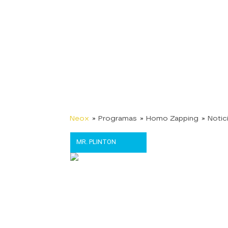
Neox
» Programas
» Homo Zapping
» Notic
MR. PLINTON