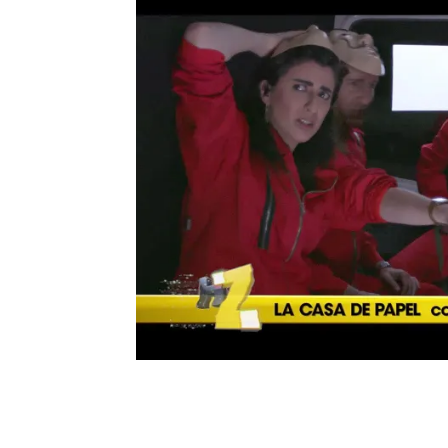
humor
Homo Zapping
Premios 