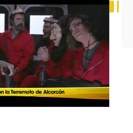
Iris
Premio
iris
Programa
Neox
Paro