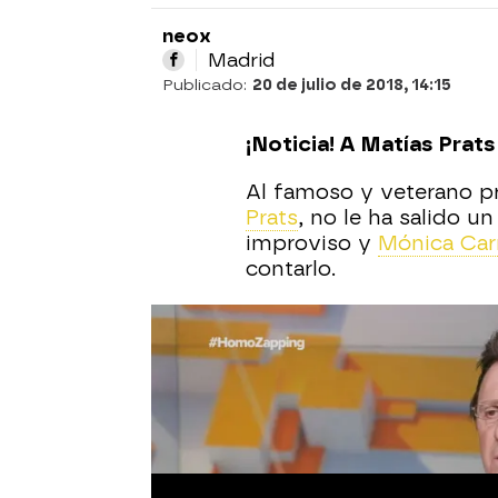
neox
Madrid
Publicado:
20 de julio de 2018, 14:15
¡Noticia! A Matías Prats 
Al famoso y veterano p
Prats
, no le ha salido un
improviso y
Mónica Carr
contarlo.
Moscú se tira un pedo d
Los protagonistas de '
La
pero
Moscú
se tira un 
Terremoto de Alcorcón
.