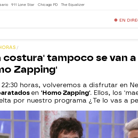
sario
911 Lone Star
Chicago PD
The Equalizer
EN DIR
 HORAS
a costura' tampoco se van a
mo Zapping'
as 22:30 horas, volveremos a disfrutar en N
sparatados
en
'Homo Zapping'
. Ellos, los 'm
elta por nuestro programa ¿Te lo vas a p