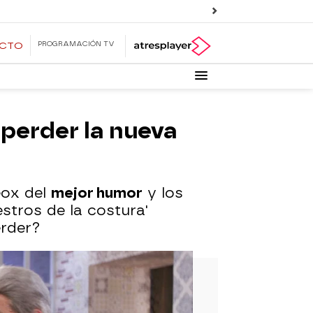
PROGRAMACIÓN TV
ECTO
 perder la nueva
eox del
mejor humor
y los
aestros de la costura'
erder?