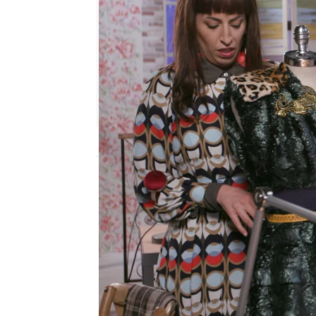
neox
Madrid
Publicado:
24 de mayo de 2018, 22:14
humor
Homo Zapping
Maestro