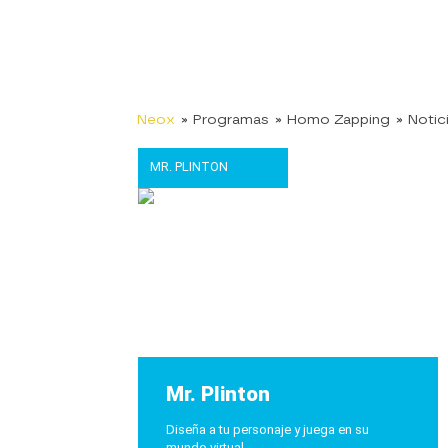
Neox
» Programas
» Homo Zapping
» Notic
MR. PLINTON
Mr. Plinton
Diseña a tu personaje y juega en su
mundo virtual