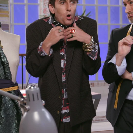
Whatsapp
Facebook
X
Flipboa
s de la Costura
Neox
Parodias