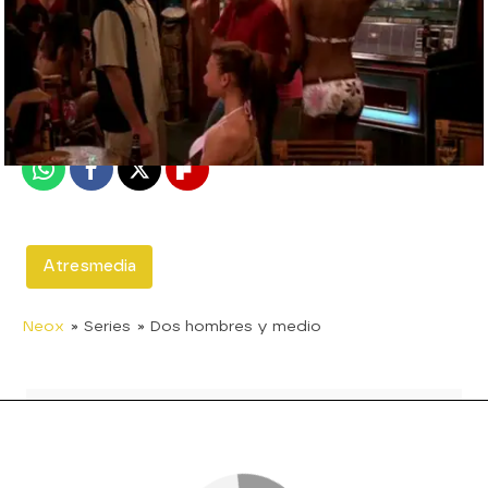
neox
Madrid
Publicado:
03 de septiembre de 2015, 17:06
Whatsapp
Facebook
X
Flipboard
Atresmedia
Neox
» Series
» Dos hombres y medio