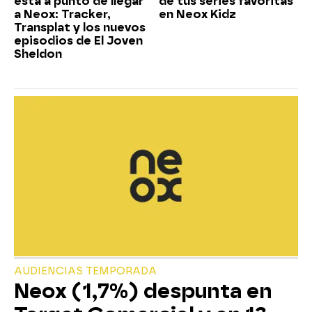
está a punto de llegar
de tus series favoritas
a Neox: Tracker,
en Neox Kidz
Transplat y los nuevos
episodios de El Joven
Sheldon
AUDIENCIAS TEMPORADA
Neox (1,7%) despunta en