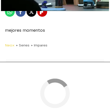
Publicado:
30 de diciembre de 2010, 13:54
Whatsapp
Facebook
X
Flipboard
mejores momentos
Neox
» Series
» Impares