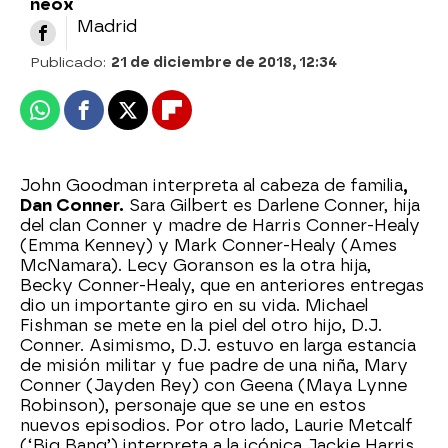
neox
Madrid
Publicado:
21 de diciembre de 2018, 12:34
Whatsapp
Facebook
X
Flipboard
John Goodman interpreta al cabeza de familia
,
Dan Conner.
Sara Gilbert es Darlene Conner, hija
del clan Conner y madre de Harris Conner-Healy
(Emma Kenney) y Mark Conner-Healy (Ames
McNamara). Lecy Goranson es la otra hija,
Becky Conner-Healy, que en anteriores entregas
dio un importante giro en su vida. Michael
Fishman se mete en la piel del otro hijo, D.J.
Conner. Asimismo, D.J. estuvo en larga estancia
de misión militar y fue padre de una niña, Mary
Conner (Jayden Rey) con Geena (Maya Lynne
Robinson), personaje que se une en estos
nuevos episodios. Por otro lado, Laurie Metcalf
(‘Big Bang’) interpreta a la icónica Jackie Harris,