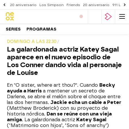
20 aniversario
Los Simpson
Friends
20 aniversario
911 Lone
SERIES
PROGRAMAS
DOMINGO A LAS 22.30
La galardonada actriz Katey Sagal
aparece en el nuevo episodio de
Los Conner dando vida al personaje
de Louise
En "O sister, where art thou?". Cuando
Becky
ayuda a Harris
a mantener un secreto de
Darlene, se abre el melón sobre el choque entre
las dos hermanas.
Jackie echa un cable a Peter
(Matthew Broderick) con su proyecto de
historia nórdica.
Dan se reúne con una vieja
amiga
. La galardonada actriz
Katey Sagal
(‘Matrimonio con hijos’, ‘Sons of anarchy’)