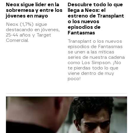
Neox sigue líder en la
Descubre todo lo que
sobremesa y entre los
llega a Neox: el
jóvenes en mayo
estreno de Transplant
o los nuevos
Neox (1,7%) sigue
episodios de
destacando en jóvenes,
Fantasmas
25-44 años y Target
Comercial.
Transplant o los nuevos
episodios de Fantasmas
se unen a las míticas
series de nuestra cadena
como Los Simpson. ¡No
te pierdas todo lo que
viene dentro de muy
poco!