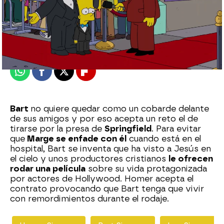
neox
Madrid
Publicado:
15 de marzo de 2020, 23:04
Whatsapp
Facebook
X
Flipboard
Bart
no quiere quedar como un cobarde delante
de sus amigos y por eso acepta un reto el de
tirarse por la presa de
Springfield
. Para evitar
que
Marge se enfade con él
cuando está en el
hospital, Bart se inventa que ha visto a Jesús en
el cielo y unos productores cristianos
le ofrecen
rodar una película
sobre su vida protagonizada
por actores de Hollywood. Homer acepta el
contrato provocando que Bart tenga que vivir
con remordimientos durante el rodaje.