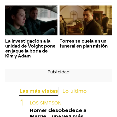
La investigación a la
Torres se cuela en un
unidad de Voight pone
funeral en plan misión
en jaque la boda de
Kim y Adam
Las más vistas
Lo último
LOS SIMPSON
Homer desobedece a
Marge... una vez más