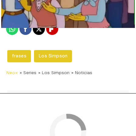
Madrid
Publicado:
11 de noviembre de 2017, 18:17
Whatsapp
Facebook
X
Flipboard
frases
Los Simpson
Neox
» Series
» Los Simpson
» Noticias