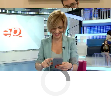
complicado sobre 'Los Simpson'
30 aniversario Simpson
Test más complicado sobr
Neox
» Series
» Los Simpson
» Test