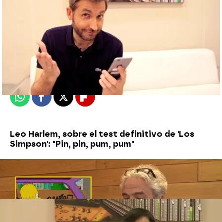
neox
Madrid
Publicado:
02 de julio de 2018, 02:50
Whatsapp
Facebook
X
Flipboard
Leo Harlem, sobre el test definitivo de 'Los
Simpson': "Pin, pin, pum, pum"
Pablo Guerola aprueba el test definitivo de
'Los Simpson' por los pelos
Susanna Griso se enfrenta al test más