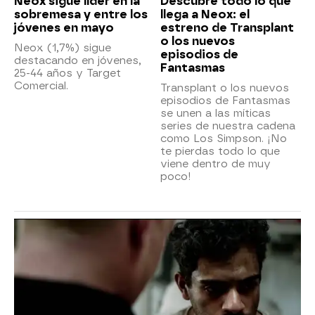
Neox sigue líder en la
Descubre todo lo que
sobremesa y entre los
llega a Neox: el
jóvenes en mayo
estreno de Transplant
o los nuevos
Neox (1,7%) sigue
episodios de
destacando en jóvenes,
Fantasmas
25-44 años y Target
Comercial.
Transplant o los nuevos
episodios de Fantasmas
se unen a las míticas
series de nuestra cadena
como Los Simpson. ¡No
te pierdas todo lo que
viene dentro de muy
poco!