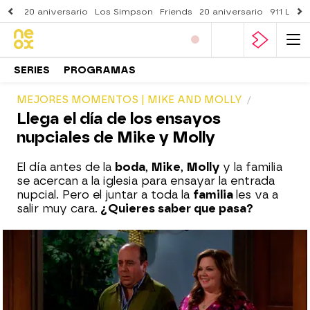
20 aniversario
Los Simpson
Friends
20 aniversario
911 Lone
SERIES
PROGRAMAS
MEJORES MOMENTOS | MIKE AND MOLLY
Llega el día de los ensayos
nupciales de Mike y Molly
El día antes de la
boda
,
Mike
,
Molly
y la familia
se acercan a la iglesia para ensayar la entrada
nupcial. Pero el juntar a toda la
familia
les va a
salir muy cara.
¿Quieres saber que pasa?