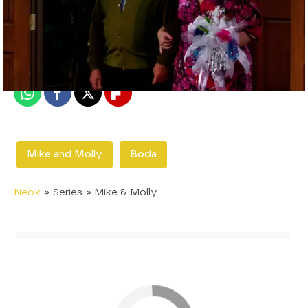
neox
Madrid
Publicado:
12 de febrero de 2018, 13:13
Whatsapp
Facebook
X
Flipboard
Mike and Molly
Boda
Neox
» Series
» Mike & Molly