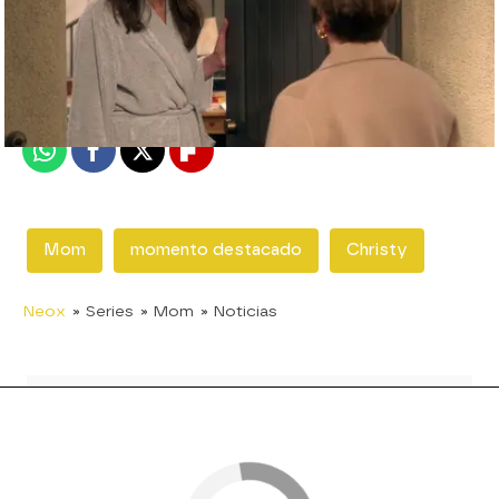
neox
Madrid
Publicado:
10 de mayo de 2018, 22:31
Whatsapp
Facebook
X
Flipboard
Mom
momento destacado
Christy
Neox
» Series
» Mom
» Noticias