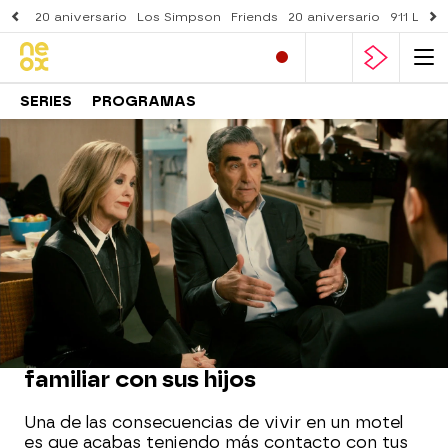
20 aniversario
Los Simpson
Friends
20 aniversario
911 Lone
SERIES
PROGRAMAS
Neox
» Series
» Schitt's Creek
» Noticias
MOMENTO DESTACADO
Johnny y Moira intentan la terapia
familiar con sus hijos
Una de las consecuencias de vivir en un motel
es que acabas teniendo más contacto con tus