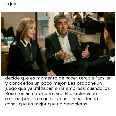
hijos.
neox
Madrid
Publicado:
05 de junio de 2021, 16:23
Whatsapp
Facebook
X
Flipboard
Johnny se da cuenta de que
no conoce bien a
sus propios hijos
, al igual que Moira. Por eso
decide que es momento de hacer terapia familiar
y conocerlos un poco mejor. Les propone un
juego que ya utilizaban en la empresa, cuando los
Rose tenían empresa claro. El problema de
ciertos juegos es que acabas descubriendo
cosas que es mejor que no conocieras.