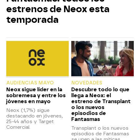
estrenos de Neox esta
temporada
AUDIENCIAS MAYO
NOVEDADES
Neox sigue líder en la
Descubre todo lo que
sobremesa y entre los
llega a Neox: el
jóvenes en mayo
estreno de Transplant
o los nuevos
Neox (1,7%) sigue
episodios de
destacando en jóvenes,
Fantasmas
25-44 años y Target
Comercial.
Transplant o los nuevos
episodios de Fantasmas
se unen a las míticas