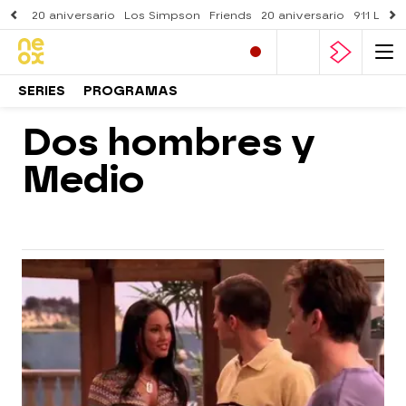
20 aniversario
Los Simpson
Friends
20 aniversario
911 Lone
SERIES
PROGRAMAS
Dos hombres y
Medio