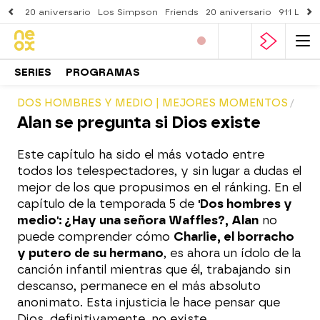
20 aniversario
Los Simpson
Friends
20 aniversario
911 Lone
SERIES
PROGRAMAS
DOS HOMBRES Y MEDIO | MEJORES MOMENTOS
Alan se pregunta si Dios existe
Este capítulo ha sido el más votado entre
todos los telespectadores, y sin lugar a dudas el
mejor de los que propusimos en el ránking. En el
capítulo de la temporada 5 de
'Dos hombres y
medio': ¿Hay una señora Waffles?, Alan
no
puede comprender cómo
Charlie, el borracho
y putero de su hermano
, es ahora un ídolo de la
canción infantil mientras que él, trabajando sin
descanso, permanece en el más absoluto
anonimato. Esta injusticia le hace pensar que
Dios, definitivamente, no existe.