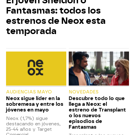
El joven Sheldon o
Fantasmas: todos los
estrenos de Neox esta
temporada
AUDIENCIAS MAYO
NOVEDADES
Neox sigue líder en la
Descubre todo lo que
sobremesa y entre los
llega a Neox: el
jóvenes en mayo
estreno de Transplant
o los nuevos
Neox (1,7%) sigue
episodios de
destacando en jóvenes,
Fantasmas
25-44 años y Target
Comercial.