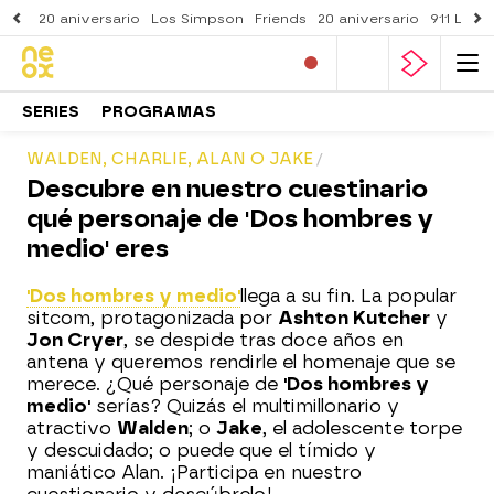
20 aniversario
Los Simpson
Friends
20 aniversario
911 Lone
SERIES
PROGRAMAS
WALDEN, CHARLIE, ALAN O JAKE
Descubre en nuestro cuestinario
qué personaje de 'Dos hombres y
medio' eres
'Dos hombres y medio'
llega a su fin. La popular
sitcom, protagonizada por
Ashton Kutcher
y
Jon Cryer
, se despide tras doce años en
antena y queremos rendirle el homenaje que se
merece. ¿Qué personaje de
'Dos hombres y
medio'
serías? Quizás el multimillonario y
atractivo
Walden
; o
Jake
, el adolescente torpe
y descuidado; o puede que el tímido y
maniático Alan. ¡Participa en nuestro