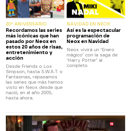
20º ANIVERSARIO
NAVIDAD EN NEOX
Recordamos las series
Así es la espectacular
más icónicas que han
programación de
pasado por Neox en
Neox en Navidad
estos 20 años de risas,
Neox vivirá un ‘Enero
entretenimiento y
mágico’ con la saga de
acción
‘Harry Potter’ al
completo.
Desde Friends o Los
Simpson, hasta S.W.A.T. o
Fantasmas, repasamos
las series que más hemos
visto en Neox desde que
nació, en el año 2005,
hasta ahora.