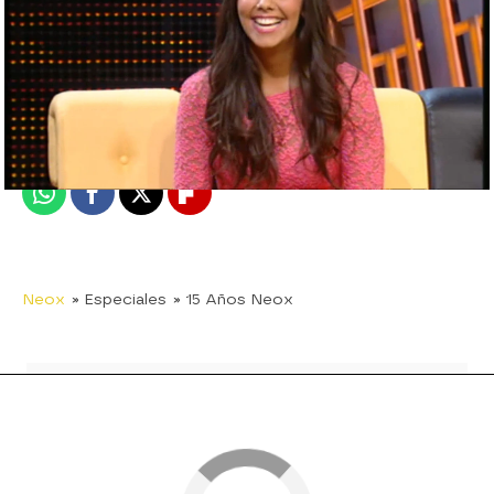
neox
Madrid
Publicado:
11 de diciembre de 2020, 14:50
Whatsapp
Facebook
X
Flipboard
Neox
» Especiales
» 15 Años Neox