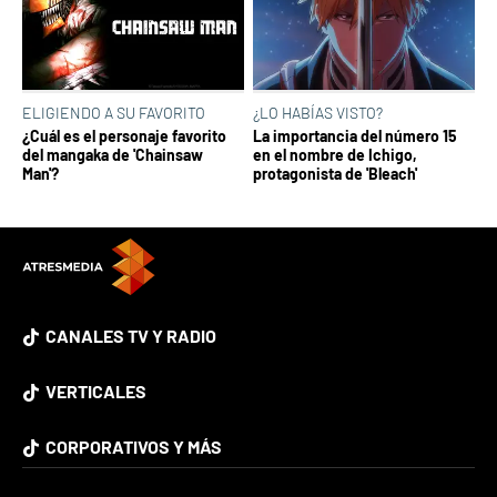
ELIGIENDO A SU FAVORITO
¿LO HABÍAS VISTO?
¿Cuál es el personaje favorito
La importancia del número 15
del mangaka de 'Chainsaw
en el nombre de Ichigo,
Man'?
protagonista de 'Bleach'
CANALES TV Y RADIO
VERTICALES
CORPORATIVOS Y MÁS