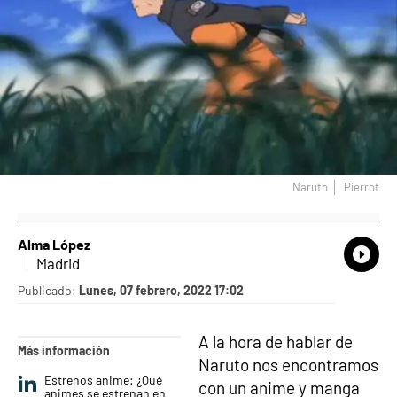
Naruto
Pierrot
Alma López
What
Comp
Madrid
Publicado:
Lunes, 07 febrero, 2022 17:02
A la hora de hablar de
Más información
Naruto nos encontramos
Estrenos anime: ¿Qué
con un anime y manga
animes se estrenan en