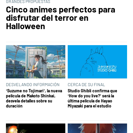
GRANDES PROPUESTAS
Cinco animes perfectos para
disfrutar del terror en
Halloween
DESVELANDO INFORMACIÓN
CERCA DE SU FINAL
‘Suzume no Tojimari’, la nueva
Studio Ghibli confirma que
película de Makoto Shinkai,
‘How do you live?’ será la
desvela detalles sobre su
última película de Hayao
duración
Miyazaki para el estudio