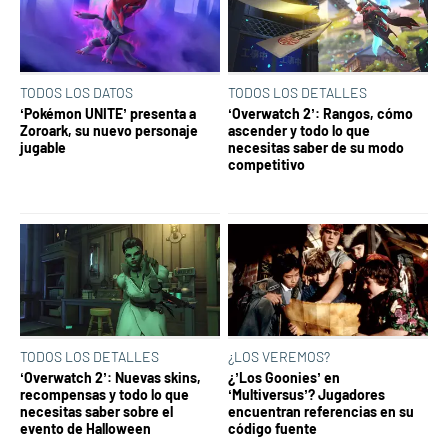
TODOS LOS DATOS
TODOS LOS DETALLES
‘Pokémon UNITE’ presenta a
‘Overwatch 2’: Rangos, cómo
Zoroark, su nuevo personaje
ascender y todo lo que
jugable
necesitas saber de su modo
competitivo
TODOS LOS DETALLES
¿LOS VEREMOS?
‘Overwatch 2’: Nuevas skins,
¿’Los Goonies’ en
recompensas y todo lo que
‘Multiversus’? Jugadores
necesitas saber sobre el
encuentran referencias en su
evento de Halloween
código fuente