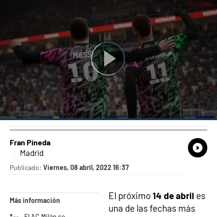
Fran Pineda
What
Comp
Madrid
Publicado:
Viernes, 08 abril, 2022 16:37
El próximo
14 de abril
es
Más información
una de las fechas más
El AC Milán se