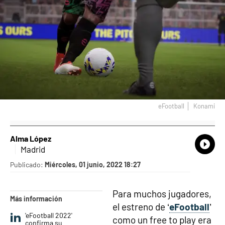
eFootball
Konami
Alma López
What
Comp
Madrid
Publicado:
Miércoles, 01 junio, 2022 18:27
Para muchos jugadores,
Más información
el estreno de ‘
eFootball
’
'eFootball 2022'
como un free to play era
confirma su