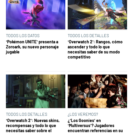
TODOS LOS DATOS
TODOS LOS DETALLES
‘Pokémon UNITE’ presenta a
‘Overwatch 2’: Rangos, cómo
Zoroark, su nuevo personaje
ascender y todo lo que
jugable
necesitas saber de su modo
competitivo
TODOS LOS DETALLES
¿LOS VEREMOS?
‘Overwatch 2’: Nuevas skins,
¿’Los Goonies’ en
recompensas y todo lo que
‘Multiversus’? Jugadores
necesitas saber sobre el
encuentran referencias en su