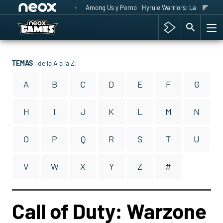
Among Us y Porno
Hyrule Warriors: La Era del 
TEMAS
, de la A a la Z:
A
B
C
D
E
F
G
H
I
J
K
L
M
N
O
P
Q
R
S
T
U
V
W
X
Y
Z
#
Call of Duty: Warzone