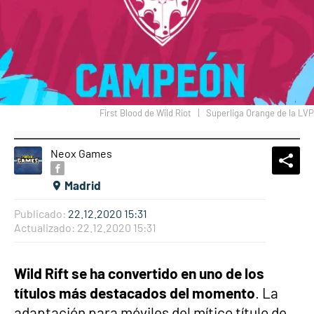
First Blood de Wild Riot
Superliga Orange de la LVP
Neox Games
What
Comp
Madrid
Publicado:
22.12.2020 15:31
Actualizado:
22.12.2020 15:31
Wild Rift se ha convertido en uno de los
títulos más destacados del momento
. La
adaptación para móviles del mítico título de