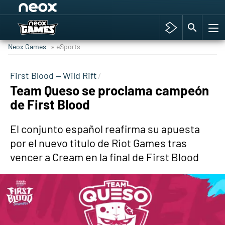
Among Us y Porno
Hyrule Warriors: La Era del Cataclismo
Neox Games
» eSports
TGA Tercera gala
Super Mario cafetería oficial
First Blood – Wild Rift
Team Queso se proclama campeón
Cyberpunk 2077
de First Blood
Hyrule Warriors
Asia peculiar tradición
El conjunto español reafirma su apuesta
por el nuevo titulo de Riot Games tras
vencer a Cream en la final de First Blood