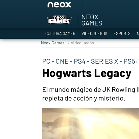
NEOX
Among Us y Porno
GAMES
Hyrule Warriors: L
CULTURA GAMER
VIDEOJUEGOS
ESPORTS
N
TGA Tercera gala
Neox Games
» Videojuegos
Super Mario cafeter
Cyberpunk 2077
PC - ONE - PS4 - SERIES X - PS5
Hyrule Warriors
Hogwarts Legacy
Asia peculiar tradi
El mundo mágico de JK Rowling l
repleta de acción y misterio.