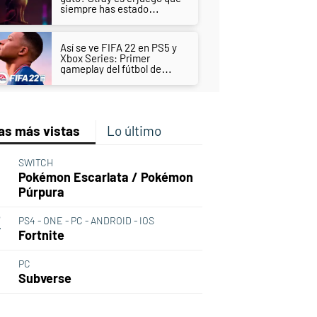
siempre has estado
esperando
Así se ve FIFA 22 en PS5 y
Xbox Series: Primer
gameplay del fútbol de
nueva generación de EA
Sports
as más vistas
Lo último
SWITCH
Pokémon Escarlata / Pokémon
Púrpura
PS4 - ONE - PC - ANDROID - IOS
Fortnite
PC
Subverse