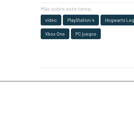
Más sobre este tema:
video
PlayStation 4
Hogwarts Leg
Xbox One
PC juegos