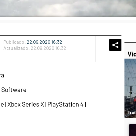
Publicado:
22.09.2020 16:32
Whatsap
Compart
Fac
Actualizado:
22.09.2020 16:32
Ví
ra
e Software
 | Xbox Series X | PlayStation 4 |
Tra