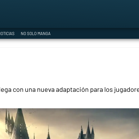
a Era del Cataclismo
OTICIAS
NO SOLO MANGA
ía oficial
ción
lega con una nueva adaptación para los jugado