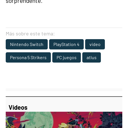
sorprendente.
Más sobre este tema:
Nintendo Switch
PlayStation 4
video
Persona 5 Strikers
PC juegos
atlus
Vídeos