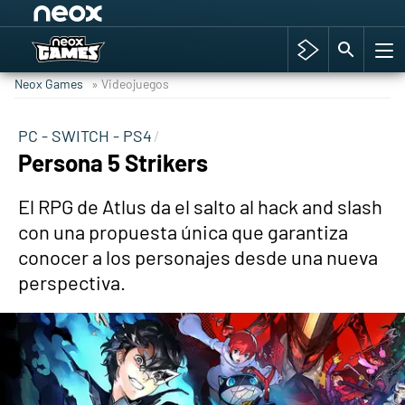
Among Us y Porno
Hyrule Warriors: La Era del Cataclismo
Neox Games
» Videojuegos
TGA Tercera gala
Super Mario cafetería oficial
PC - SWITCH - PS4
Persona 5 Strikers
Cyberpunk 2077
Hyrule Warriors
El RPG de Atlus da el salto al hack and slash
Asia peculiar tradición
con una propuesta única que garantiza
conocer a los personajes desde una nueva
perspectiva.