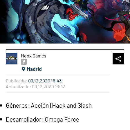
Neox Games
What
Comp
Madrid
Publicado:
09.12.2020 16:43
Actualizado:
09.12.2020 16:43
Géneros: Acción | Hack and Slash
Desarrollador: Omega Force