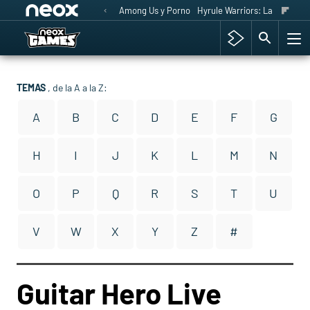
Among Us y Porno
Hyrule Warriors: La Era del 
TEMAS
, de la A a la Z:
A
B
C
D
E
F
G
H
I
J
K
L
M
N
O
P
Q
R
S
T
U
V
W
X
Y
Z
#
Guitar Hero Live