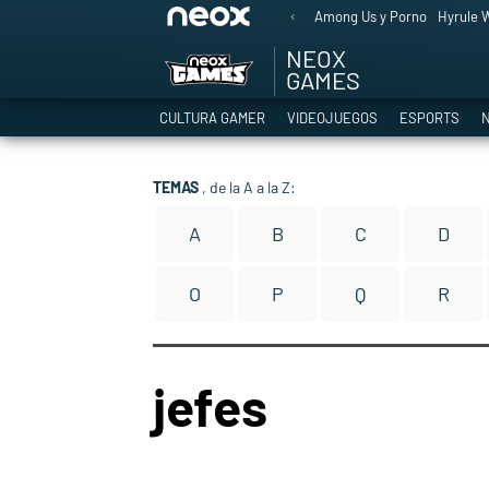
Among Us y Porno
Hyrule W
NEOX
GAMES
CULTURA GAMER
VIDEOJUEGOS
ESPORTS
N
TEMAS
, de la A a la Z:
A
B
C
D
O
P
Q
R
jefes