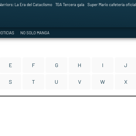
arriors: La Era del Cataclismo
TGA Tercera gala
Super Mario cafetería oficia
OTICIAS
NO SOLO MANGA
E
F
G
H
I
J
S
T
U
V
W
X