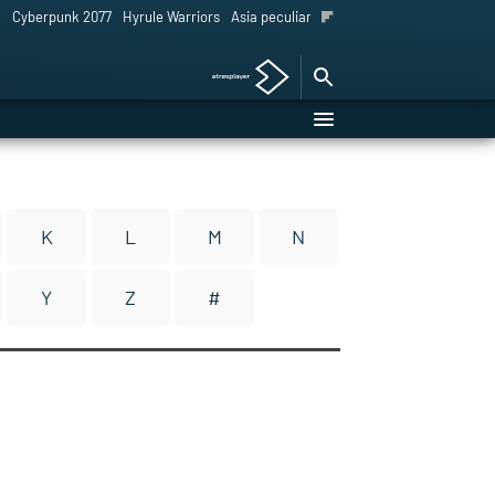
l
Cyberpunk 2077
Hyrule Warriors
Asia peculiar tradición
K
L
M
N
Y
Z
#