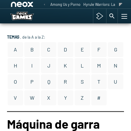
Among Us y Porno
Hyrule Warriors: La Era del 
TEMAS
, de la A a la Z:
A
B
C
D
E
F
G
H
I
J
K
L
M
N
O
P
Q
R
S
T
U
V
W
X
Y
Z
#
Máquina de garra