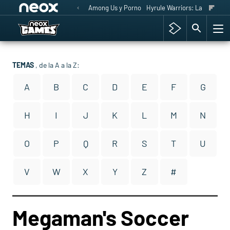
Among Us y Porno
Hyrule Warriors: La Era del 
TEMAS
, de la A a la Z:
A
B
C
D
E
F
G
H
I
J
K
L
M
N
O
P
Q
R
S
T
U
V
W
X
Y
Z
#
Megaman's Soccer