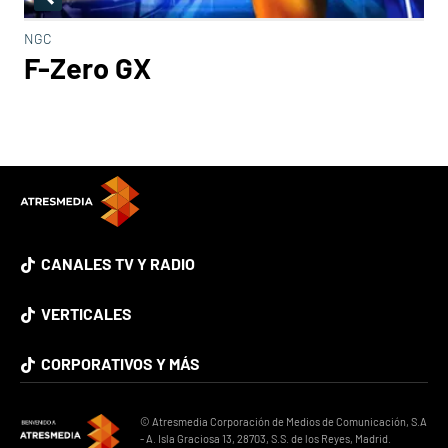
NGC
F-Zero GX
CANALES TV Y RADIO
VERTICALES
CORPORATIVOS Y MÁS
© Atresmedia Corporación de Medios de Comunicación, S.A
- A. Isla Graciosa 13, 28703, S.S. de los Reyes, Madrid.