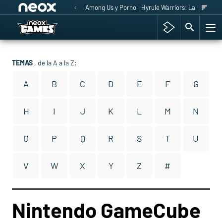
Among Us y Porno
Hyrule Warriors: La Era del 
TEMAS
, de la A a la Z:
A
B
C
D
E
F
G
H
I
J
K
L
M
N
O
P
Q
R
S
T
U
V
W
X
Y
Z
#
Nintendo GameCube