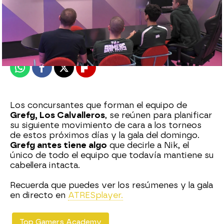
neox
Madrid
Publicado:
18 de noviembre de 2020, 18:11
Whatsapp
Facebook
X
Flipboard
Los concursantes que forman el equipo de
Grefg, Los Calvalleros
, se reúnen para planificar
su siguiente movimiento de cara a los torneos
de estos próximos días y la gala del domingo.
Grefg antes tiene algo
que decirle a Nik, el
único de todo el equipo que todavía mantiene su
cabellera intacta.
Recuerda que puedes ver los resúmenes y la gala
en directo en
ATRESplayer.
Top Gamers Academy