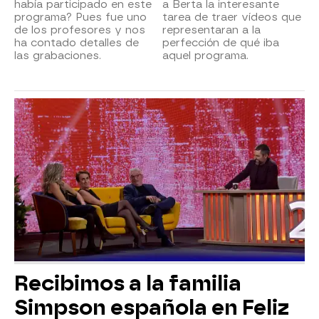
había participado en este
a Berta la interesante
programa? Pues fue uno
tarea de traer vídeos que
de los profesores y nos
representaran a la
ha contado detalles de
perfección de qué iba
las grabaciones.
aquel programa.
Recibimos a la familia
Simpson española en Feliz