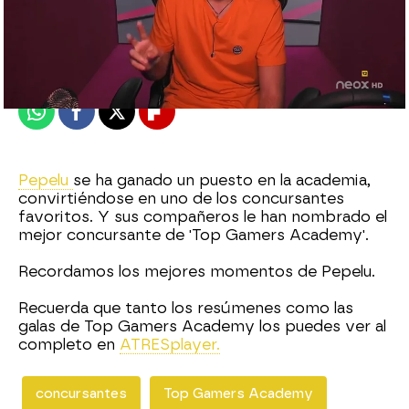
neox
Madrid
Publicado:
11 de octubre de 2020, 22:17
Whatsapp
Facebook
X
Flipboard
Pepelu
se ha ganado un puesto en la academia,
convirtiéndose en uno de los concursantes
favoritos. Y sus compañeros le han nombrado el
mejor concursante de 'Top Gamers Academy'.
Recordamos los mejores momentos de Pepelu.
Recuerda que tanto los resúmenes como las
galas de Top Gamers Academy los puedes ver al
completo en
ATRESplayer.
concursantes
Top Gamers Academy