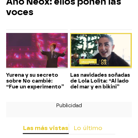
Año Neox: ellos ponen las
voces
Yurena y su secreto
Las navidades soñadas
sobre No cambié:
de Lola Lolita: “Al lado
“Fue un experimento”
del mar y en bikini”
Las más vistas
Lo último