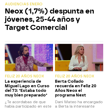
AUDIENCIAS ENERO
Neox (1,7%) despunta en
jóvenes, 25-44 años y
Target Comercial
FELIZ 20 AÑOS NEOX
FELIZ 20 AÑOS NEOX
La experiencia de
Berta Collado
Miguel Lago en Curso
recuerda en Feliz 20
del 73: "Estaba todo
Años Neox el
muy bien preparado"
programa Next
¿Te acordabas de que
Dani Mateo ha encargado
había participado en este
a Berta la interesante