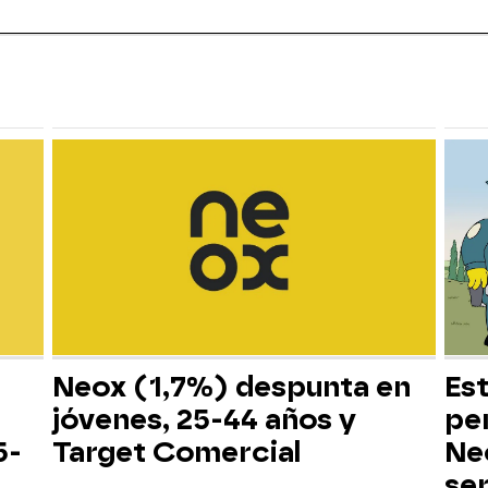
Neox (1,7%) despunta en
Es
jóvenes, 25-44 años y
pe
5-
Target Comercial
Neo
ser