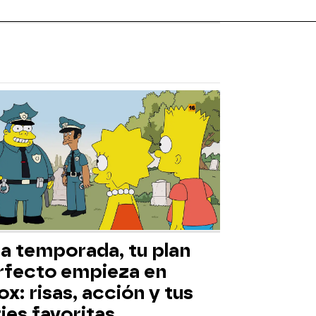
ta temporada, tu plan
rfecto empieza en
x: risas, acción y tus
ies favoritas