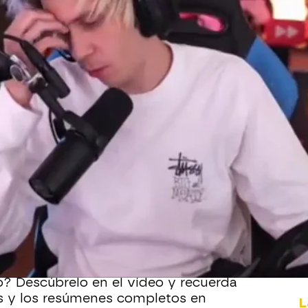
Whatsapp
Facebook
X
Flipboa
' los secretos vuelan
y es por eso
do de que Zeepos quiere irse al
tar con Toni Cortés.
cambiarse de equipo y
Rubius tiene que
l
.
? Descúbrelo en el vídeo y recuerda
as y los resúmenes completos en
L