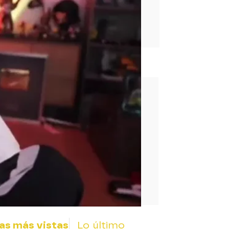
rd
as más vistas
Lo último