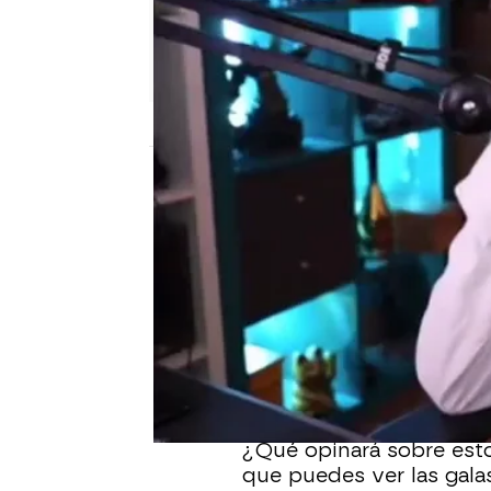
neox
Madrid
Publicado:
29 de octubre de 2020, 18:10
En 'Top Gamers Academy
que Rubius se ha entera
equipo de Grefg para es
El concursante quiere 
hablar seriamente con é
¿Qué opinará sobre esto
que puedes ver las gal