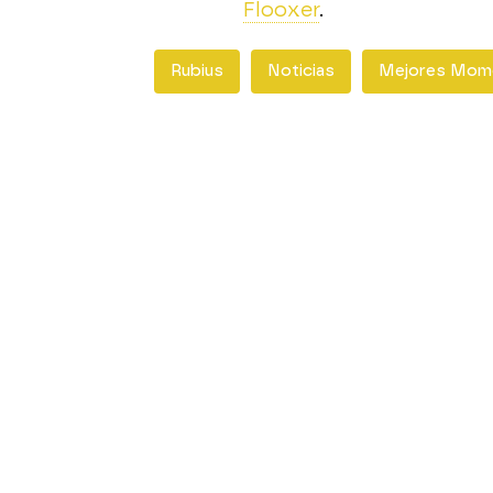
Flooxer
.
Rubius
Noticias
Mejores Mom