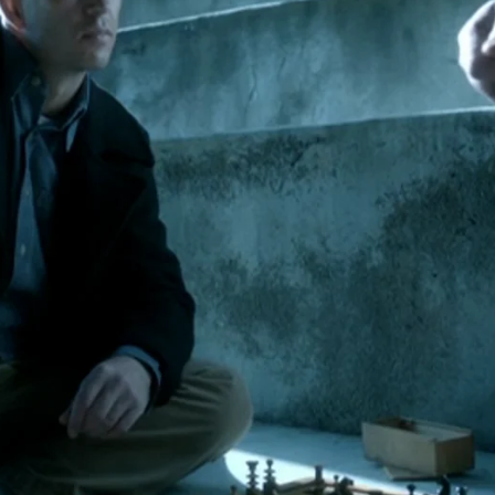
Whatsapp
Facebook
X
Flipboa
ializado ladrón con un alto coeficiente
ta de Alcatraz con una misión. Debe
a ocasión no solo Rebecca, Doc y Hauser
cy, la doctora recién recuperada de su
recer aún más los hechos que ocurrieron
salto' ya que Rebecca y Doc
tora Lucy, estuvo en Alcatraz hasta