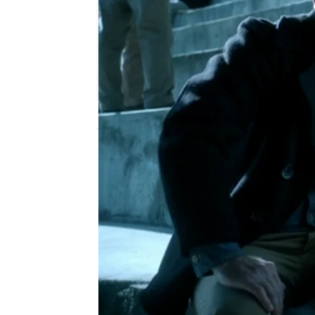
neox
Madrid
Publicado:
18 de junio de 2013, 18:16
Garret Stilman, un espec
intelectual está de vuel
robar una llave. En est
le seguirán la pista. Lu
disparo intentará escla
antes y después de 'El 
descubrieron que la doc