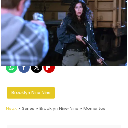
neox
Madrid
Publicado:
12 de octubre de 2019, 22:32
Whatsapp
Facebook
X
Flipboard
Brooklyn Nine Nine
Neox
» Series
» Brooklyn Nine-Nine
» Momentos